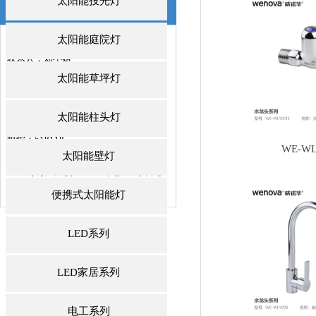
太阳能投光灯
联系我们
/ CONTACTS
太阳能庭院灯
深圳市威诺华科技开发有限公司
联系人：郑小姐
邮箱：jeniffer@we-nova.com
太阳能草坪灯
手机：+86 137 -2883-1512
电话：0755-84889991
太阳能柱头灯
传真：0755-84889992
邮编：518118
WE-WL
地址：深圳市龙岗区中心城龙岗大道
太阳能壁灯
4001号万汇大厦1011室（地铁3号线龙
城广场站D出口
便携式太阳能灯
LED系列
LED家居系列
电工系列