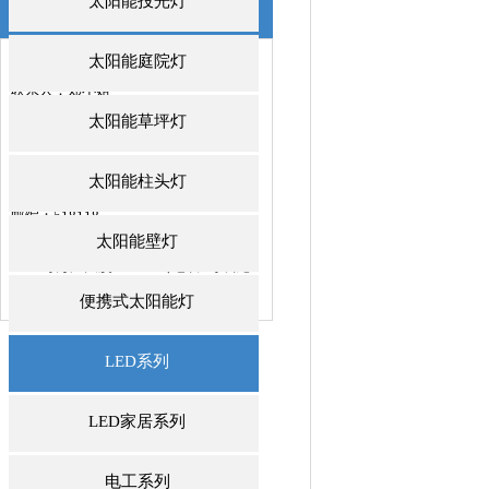
太阳能投光灯
联系我们
/ CONTACTS
太阳能庭院灯
深圳市威诺华科技开发有限公司
联系人：郑小姐
邮箱：jeniffer@we-nova.com
太阳能草坪灯
手机：+86 137 -2883-1512
电话：0755-84889991
太阳能柱头灯
传真：0755-84889992
邮编：518118
地址：深圳市龙岗区中心城龙岗大道
太阳能壁灯
4001号万汇大厦1011室（地铁3号线龙
城广场站D出口
便携式太阳能灯
LED系列
LED家居系列
电工系列