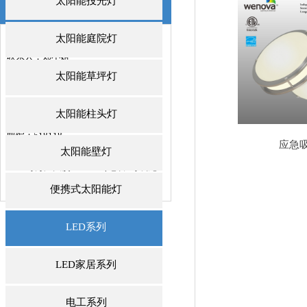
太阳能投光灯
联系我们
/ CONTACTS
太阳能庭院灯
深圳市威诺华科技开发有限公司
联系人：郑小姐
邮箱：jeniffer@we-nova.com
太阳能草坪灯
手机：+86 137 -2883-1512
电话：0755-84889991
太阳能柱头灯
传真：0755-84889992
邮编：518118
应急
地址：深圳市龙岗区中心城龙岗大道
太阳能壁灯
4001号万汇大厦1011室（地铁3号线龙
城广场站D出口
便携式太阳能灯
LED系列
LED家居系列
电工系列