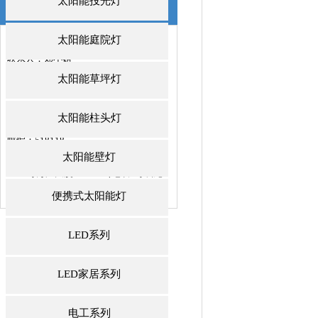
太阳能投光灯
联系我们
/ CONTACTS
太阳能庭院灯
深圳市威诺华科技开发有限公司
联系人：郑小姐
邮箱：jeniffer@we-nova.com
太阳能草坪灯
手机：+86 137 -2883-1512
电话：0755-84889991
太阳能柱头灯
传真：0755-84889992
邮编：518118
地址：深圳市龙岗区中心城龙岗大道
太阳能壁灯
4001号万汇大厦1011室（地铁3号线龙
城广场站D出口
便携式太阳能灯
LED系列
LED家居系列
电工系列