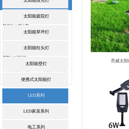
太阳能投光灯
联系我们
/ CONTACTS
太阳能庭院灯
深圳市威诺华科技开发有限公司
联系人：郑小姐
邮箱：jeniffer@we-nova.com
太阳能草坪灯
手机：+86 137 -2883-1512
电话：0755-84889991
太阳能柱头灯
传真：0755-84889992
邮编：518118
亮威太阳
地址：深圳市龙岗区中心城龙岗大道
太阳能壁灯
4001号万汇大厦1011室（地铁3号线龙
城广场站D出口
便携式太阳能灯
LED系列
LED家居系列
电工系列